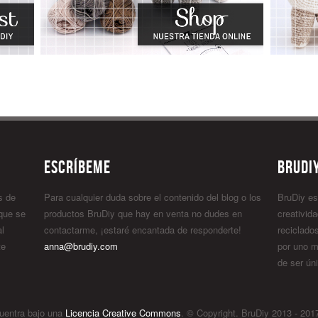
Escríbeme
BruDiy
s de
Para cualquier duda sobre el contenido del blog o los
BruDiy es
 que se
productos BruDiy que hay en venta no dudes en
creativida
al
contactarme, ¡estaré encantada de responderte!
reciclados
te
anna@brudiy.com
por uno m
de ser úni
uentra bajo una
Licencia Creative Commons
. © Copyright. BruDiy 2013 - 201