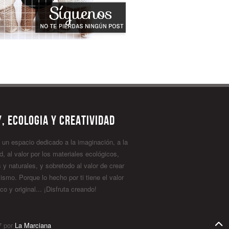
, ecologia y creatividad
 un espacio dedicado a la imaginación, a la
d, al valor por los materiales ecológicos,
 y naturales, y sobretodo al valor de crear
ismo. Porque lo hecho por ti tiene el valor
co y original... ¡Disfruta creando!
subir
7 por
La Marciana