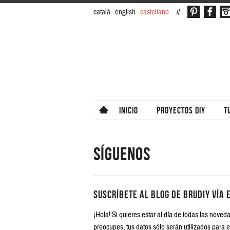
català
english
castellano
pinterest
facebook
ins
INICIO
PROYECTOS DIY
T
SÍGUENOS
Suscríbete al blog de BruDiy vía 
¡Hola! Si quieres estar al día de todas las noveda
preocupes, tus datos sólo serán utilizados para 