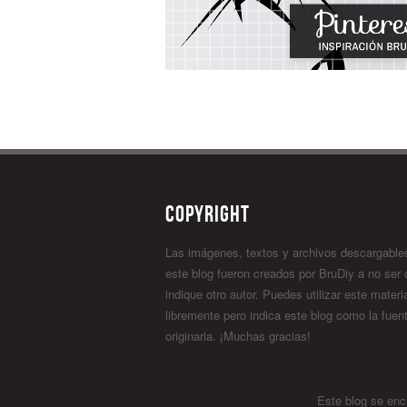
Copyright
Las imágenes, textos y archivos descargable
este blog fueron creados por BruDiy a no ser
indique otro autor. Puedes utilizar este materi
libremente pero indica este blog como la fuen
originaria. ¡Muchas gracias!
Este blog se enc