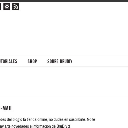
tagram
email
rss
UTORIALES
SHOP
SOBRE BRUDIY
e-mail
des del blog o la tienda online, no dudes en suscribirte. No te
enviarte novedades e información de BruDiy :)